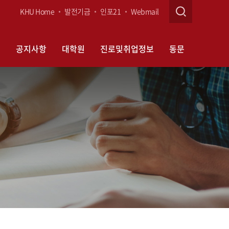
KHU Home
발전기금
인포21
Webmail
정
공지사항
대학원
진로및취업정보
동문