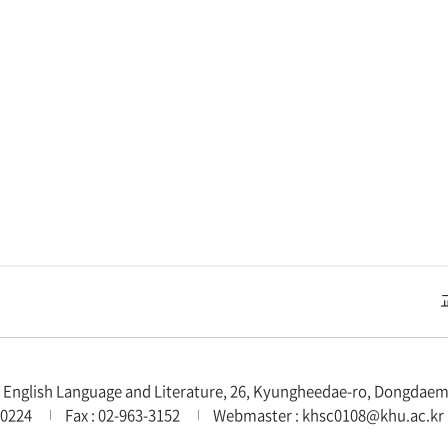
교내주요사이트
경희대학교 관련기관
English Language and Literature, 26, Kyungheedae-ro, Dongdaemu
-0224
Fax : 02-963-3152
Webmaster : khsc0108@khu.ac.kr